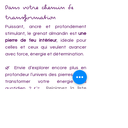
Dans votre chemin de 
transformation
Puissant, ancré et profondément 
stimulant, le grenat almandin est 
une 
pierre de feu intérieur
, idéale pour 
celles et ceux qui veulent avancer 
avec force, énergie et détermination.
🌿 Envie d’explorer encore plus en 
profondeur l’univers des pierres et de 
transformer votre énergie au 
quotidien ?👉 
Rejoignez la liste 
d’attente de mon site de membres, 
Le 
Cercle des Pierres de l’Âme
 : un espace 
sacré dédié à la découverte des 
cristaux, des rituels et de la guérison 
énergétique. Ensemble, 