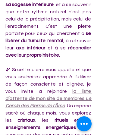
sa sagesse intérieure
, et à se souvenir 
que notre rythme naturel n’est pas 
celui de la précipitation, mais celui de 
l’enracinement. C’est une pierre 
parfaite pour ceux qui cherchent à 
se 
libérer du tumulte mental
, à retrouver 
leur 
axe intérieur
 et à se 
réconcilier 
avec leur propre histoire
.
🌿 Si cette pierre vous appelle et que 
vous souhaitez apprendre à l’utiliser 
de façon consciente et alignée, je 
vous invite à rejoindre 
la liste 
d’attente de mon site de membres 
Le 
Cercle des Pierres de l’Âme
. Un espace 
sacré où chaque mois, vous explorez 
les 
cristaux
, les 
rituels
 et les 
enseignements énergétiques
 pour 
avancer en douceur sur votre chemin 