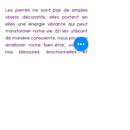
Les pierres ne sont pas de simples 
objets décoratifs, elles portent en 
elles une énergie vibrante qui peut 
transformer notre vie. En les utilisant 
de manière consciente, nous pouvons 
améliorer notre bien-être, soulager 
nos blessures émotionnelles et 
trouver un équilibre profond. ✨
Si vous êtes prêt à découvrir le pouvoir 
des cristaux et à utiliser ces pierres 
pour transformer votre quotidien, ce 
livre est votre première étape. 🌙💎
N'attendez plus pour découvrir les 
secrets des pierres et apporter plus 
de sérénité, de vitalité et de 
protection dans votre vie ! 